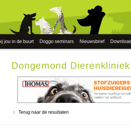
j jou in de buurt
Doggo seminars
Nieuwsbrief
Downloa
Dongemond Dierenkliniek
Terug naar de resultaten