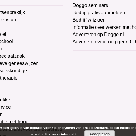
Doggo seminars
tsenpraktijk
Bedrijf gratis aanmelden
pension
Bedrijf wijzigen
Informatie over werken met 
iel
Adverteren op Doggo.nl
chool
Adverteren voor nog geen €1
p
peciaalzaak
ieve geneeswijzen
sdeskundige
therapie
g
okker
ervice
on
ntie met hond
aakt gebruik van cookies voor het analyseren van onze bezoekers, social media en 
gsinstituut voor professionals
Accepteren
advertenties.
meer informatie