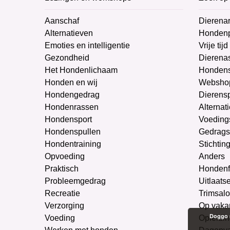
Aanschaf
Dierenar
Alternatieven
Honden
Emoties en intelligentie
Vrije tijd
Gezondheid
Dierenas
Het Hondenlichaam
Hondens
Honden en wij
Websho
Hondengedrag
Dierens
Hondenrassen
Alternat
Hondensport
Voeding
Hondenspullen
Gedrags
Hondentraining
Stichtin
Opvoeding
Anders
Praktisch
Hondenf
Probleemgedrag
Uitlaats
Recreatie
Trimsal
Verzorging
Op vaka
Doggo m
Voeding
Opleidin