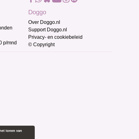
Doggo
Over Doggo.nl
honden
Support Doggo.nl
Privacy- en cookiebeleid
0 p/mnd
© Copyright
het tonen van