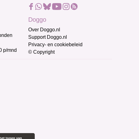
Doggo
Over Doggo.nl
honden
Support Doggo.nl
Privacy- en cookiebeleid
0 p/mnd
© Copyright
het tonen van