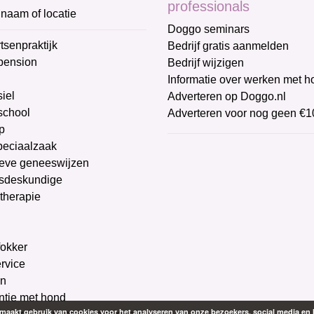
professionals
naam of locatie
Doggo seminars
tsenpraktijk
Bedrijf gratis aanmelden
pension
Bedrijf wijzigen
Informatie over werken met 
iel
Adverteren op Doggo.nl
chool
Adverteren voor nog geen €1
p
peciaalzaak
ieve geneeswijzen
sdeskundige
therapie
g
okker
ervice
on
ntie met hond
aakt gebruik van cookies voor het analyseren van onze bezoekers, social media en 