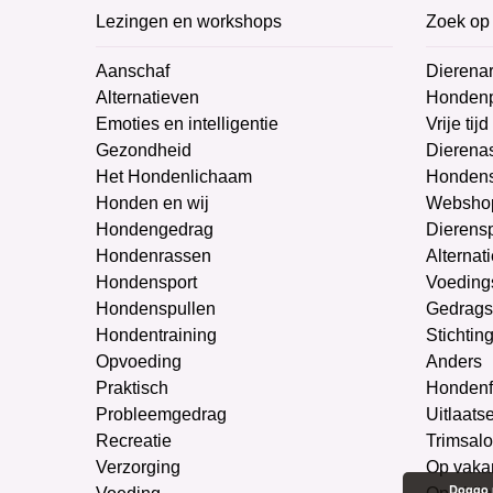
Lezingen en workshops
Zoek op 
Aanschaf
Dierenar
Alternatieven
Honden
Emoties en intelligentie
Vrije tijd
Gezondheid
Dierenas
Het Hondenlichaam
Hondens
Honden en wij
Websho
Hondengedrag
Dierens
Hondenrassen
Alternat
Hondensport
Voeding
Hondenspullen
Gedrags
Hondentraining
Stichtin
Opvoeding
Anders
Praktisch
Hondenf
Probleemgedrag
Uitlaats
Recreatie
Trimsal
Verzorging
Op vaka
Doggo m