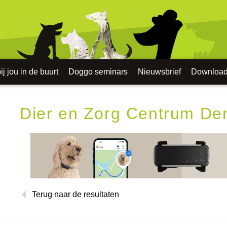
j jou in de buurt
Doggo seminars
Nieuwsbrief
Downloa
Dier en Zorg Centrum De
Terug naar de resultaten