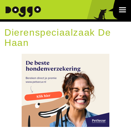
Dierenspeciaalzaak De
Haan