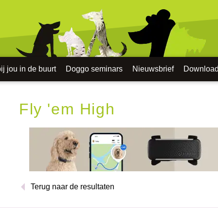
j jou in de buurt
Doggo seminars
Nieuwsbrief
Downloa
Fly 'em High
Terug naar de resultaten