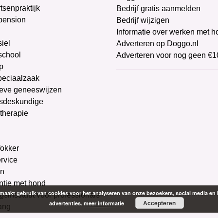
tsenpraktijk
Bedrijf gratis aanmelden
pension
Bedrijf wijzigen
Informatie over werken met 
iel
Adverteren op Doggo.nl
chool
Adverteren voor nog geen €1
p
peciaalzaak
ieve geneeswijzen
sdeskundige
therapie
g
okker
ervice
on
ntie met hond
aakt gebruik van cookies voor het analyseren van onze bezoekers, social media en 
gsinstituut voor professionals
Accepteren
advertenties.
meer informatie
ang