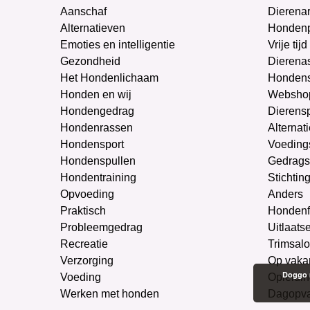
Aanschaf
Dierenar
Alternatieven
Honden
Emoties en intelligentie
Vrije tijd
Gezondheid
Dierenas
Het Hondenlichaam
Hondens
Honden en wij
Websho
Hondengedrag
Dierens
Hondenrassen
Alternat
Hondensport
Voeding
Hondenspullen
Gedrags
Hondentraining
Stichtin
Opvoeding
Anders
Praktisch
Hondenf
Probleemgedrag
Uitlaats
Recreatie
Trimsal
Verzorging
Op vaka
Doggo m
Voeding
Opleidin
Werken met honden
Dagopv