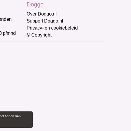
Doggo
Over Doggo.nl
honden
Support Doggo.nl
Privacy- en cookiebeleid
0 p/mnd
© Copyright
het tonen van