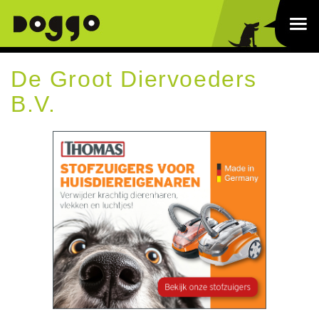
De Groot Diervoeders
B.V.