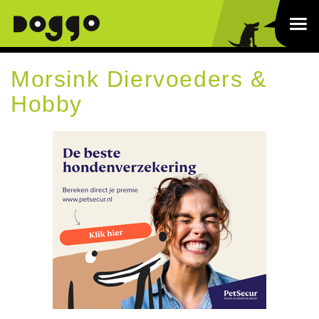
Morsink Diervoeders &
Hobby