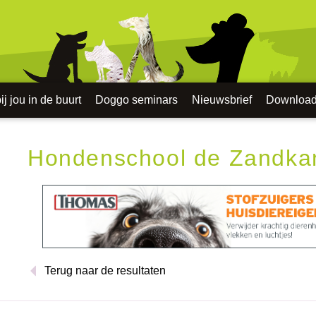
j jou in de buurt
Doggo seminars
Nieuwsbrief
Downloa
Hondenschool de Zandka
Terug naar de resultaten