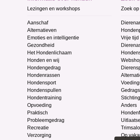
Lezingen en workshops
Zoek op 
Aanschaf
Dierenar
Alternatieven
Honden
Emoties en intelligentie
Vrije tijd
Gezondheid
Dierenas
Het Hondenlichaam
Hondens
Honden en wij
Websho
Hondengedrag
Dierens
Hondenrassen
Alternat
Hondensport
Voeding
Hondenspullen
Gedrags
Hondentraining
Stichtin
Opvoeding
Anders
Praktisch
Hondenf
Probleemgedrag
Uitlaats
Recreatie
Trimsal
Verzorging
Op vaka