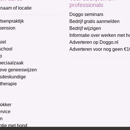
professionals
naam of locatie
Doggo seminars
tsenpraktijk
Bedrijf gratis aanmelden
pension
Bedrijf wijzigen
Informatie over werken met 
iel
Adverteren op Doggo.nl
chool
Adverteren voor nog geen €1
p
peciaalzaak
ieve geneeswijzen
sdeskundige
therapie
g
okker
ervice
on
ntie met hond