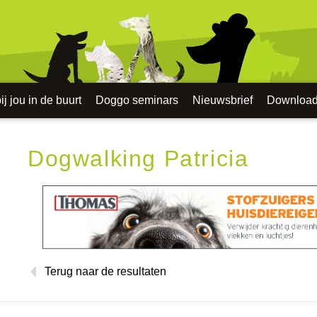
j jou in de buurt
Doggo seminars
Nieuwsbrief
Downloa
Dogwalking Patricia
Terug naar de resultaten