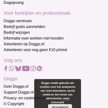
Dagopvang
Voor bedrijven en professionals
Doggo seminars
Bedrijf gratis aanmelden
Bedrijf wijzigen
Informatie over werken met honden
Adverteren op Doggo.nl
Adverteren voor nog geen €10 p/mnd
Volg ons
Doggo
Doggo maakt gebruik van
Over Doggo.nl
cookies voor het analyseren
van onze bezoekers, social
Support Doggo.nl
media en het tonen van
Privacy- en cookiebeleid
advertenties.
meer
informatie
© Copyright
Accepteren