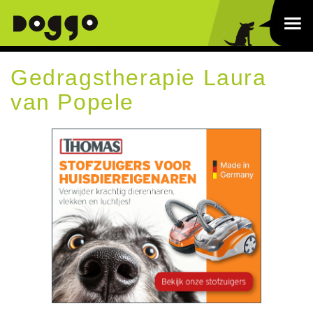
Gedragstherapie Laura
van Popele