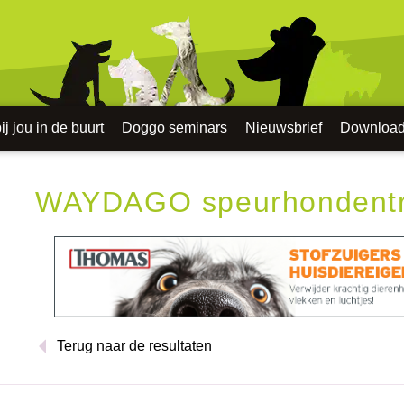
j jou in de buurt
Doggo seminars
Nieuwsbrief
Downloa
WAYDAGO speurhondentr
Terug naar de resultaten