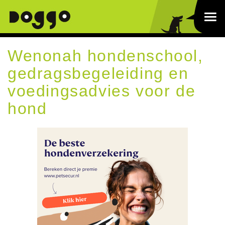
Wenonah hondenschool,
gedragsbegeleiding en
voedingsadvies voor de
hond