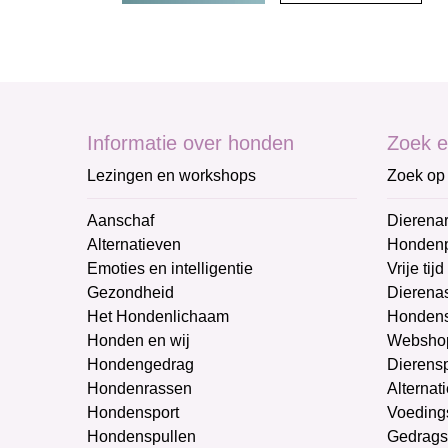
Informatie over honden
Zoek e
Lezingen en workshops
Zoek op 
Aanschaf
Dierenar
Alternatieven
Honden
Emoties en intelligentie
Vrije tijd
Gezondheid
Dierenas
Het Hondenlichaam
Hondens
Honden en wij
Websho
Hondengedrag
Dierens
Hondenrassen
Alternat
Hondensport
Voeding
Hondenspullen
Gedrags