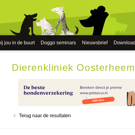
j jou in de buurt
Doggo seminars
Nieuwsbrief
Downloa
Dierenkliniek Oosterhee
Terug naar de resultaten