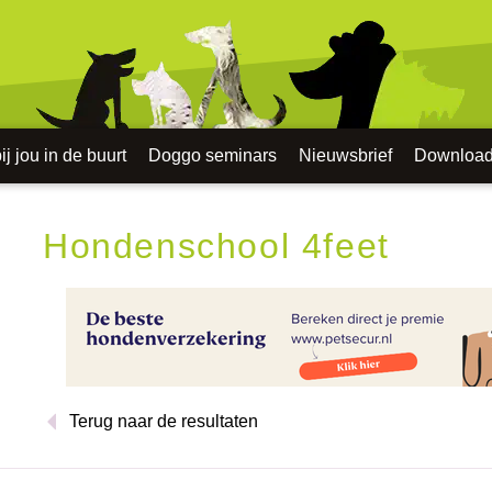
j jou in de buurt
Doggo seminars
Nieuwsbrief
Downloa
Hondenschool 4feet
Terug naar de resultaten