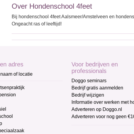
Over Hondenschool 4feet
Bij hondenschool 4feet Aalsmeer/Amstelveen en hondensc
Ongeacht ras of leeftijd!
en adres
Voor bedrijven en
professionals
naam of locatie
Doggo seminars
tsenpraktijk
Bedrijf gratis aanmelden
pension
Bedrijf wijzigen
Informatie over werken met 
iel
Adverteren op Doggo.nl
chool
Adverteren voor nog geen €1
p
peciaalzaak