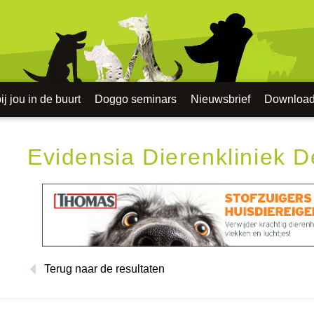
j jou in de buurt
Doggo seminars
Nieuwsbrief
Downloa
Evidensia Dierenkliniek 
Terug naar de resultaten