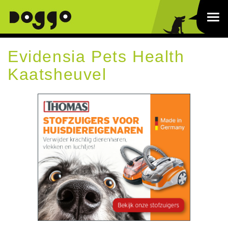
Evidensia Pets Health
Kaatsheuvel