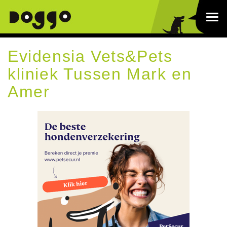
Evidensia Vets&Pets
kliniek Tussen Mark en
Amer