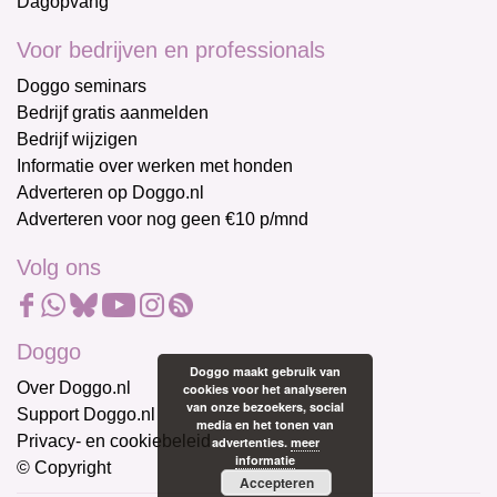
Dagopvang
Voor bedrijven en professionals
Doggo seminars
Bedrijf gratis aanmelden
Bedrijf wijzigen
Informatie over werken met honden
Adverteren op Doggo.nl
Adverteren voor nog geen €10 p/mnd
Volg ons
Doggo
Doggo maakt gebruik van
Over Doggo.nl
cookies voor het analyseren
van onze bezoekers, social
Support Doggo.nl
media en het tonen van
Privacy- en cookiebeleid
advertenties.
meer
informatie
© Copyright
Accepteren