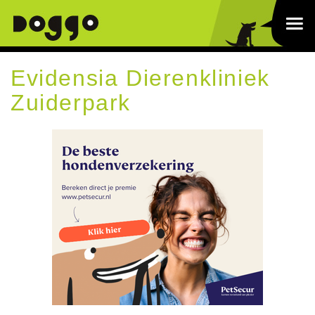
Evidensia Dierenkliniek
Zuiderpark