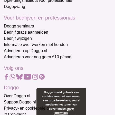
Opleidingsinstituut voor professionals
Dagopvang
Voor bedrijven en professionals
Doggo seminars
Bedrijf gratis aanmelden
Bedrijf wijzigen
Informatie over werken met honden
Adverteren op Doggo.nl
Adverteren voor nog geen €10 p/mnd
Volg ons
Doggo
Doggo maakt gebruik van
Over Doggo.nl
cookies voor het analyseren
van onze bezoekers, social
Support Doggo.nl
media en het tonen van
Privacy- en cookiebeleid
advertenties.
meer
informatie
© Copyright