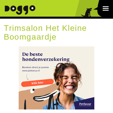
Trimsalon Het Kleine
Boomgaardje