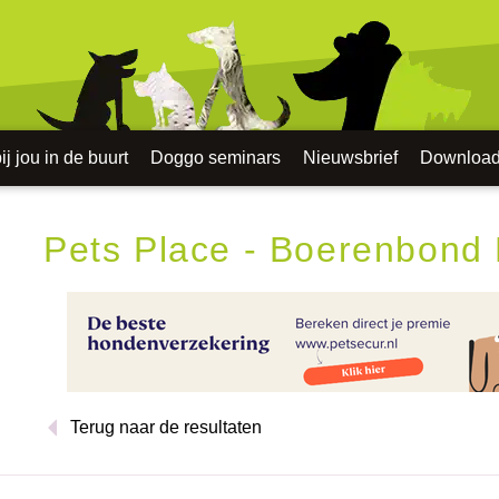
j jou in de buurt
Doggo seminars
Nieuwsbrief
Downloa
Pets Place - Boerenbond 
Terug naar de resultaten