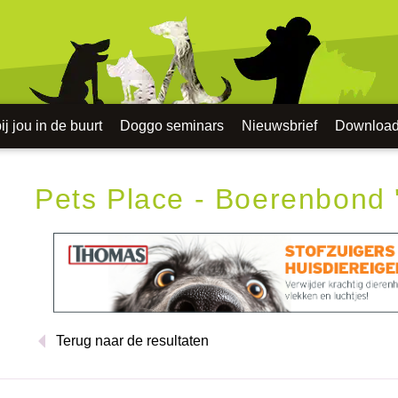
j jou in de buurt
Doggo seminars
Nieuwsbrief
Downloa
Pets Place - Boerenbond
Terug naar de resultaten