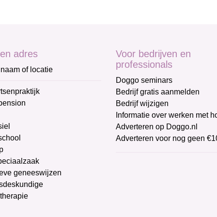
en adres
Voor bedrijven en
professionals
naam of locatie
Doggo seminars
tsenpraktijk
Bedrijf gratis aanmelden
pension
Bedrijf wijzigen
Informatie over werken met 
iel
Adverteren op Doggo.nl
chool
Adverteren voor nog geen €1
p
peciaalzaak
ieve geneeswijzen
sdeskundige
therapie
g