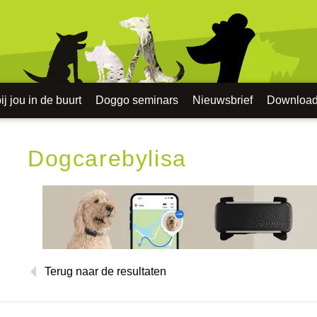
j jou in de buurt
Doggo seminars
Nieuwsbrief
Downloa
Dogcarebylisa
Terug naar de resultaten