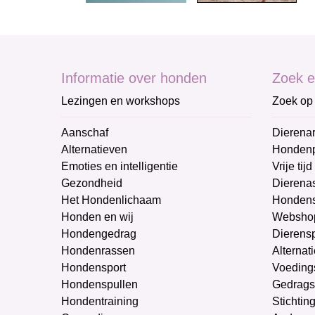
Informatie over honden
Zoek e
Lezingen en workshops
Zoek op 
Aanschaf
Dierenar
Alternatieven
Honden
Emoties en intelligentie
Vrije tijd
Gezondheid
Dierenas
Het Hondenlichaam
Hondens
Honden en wij
Websho
Hondengedrag
Dierens
Hondenrassen
Alternat
Hondensport
Voeding
Hondenspullen
Gedrags
Hondentraining
Stichtin