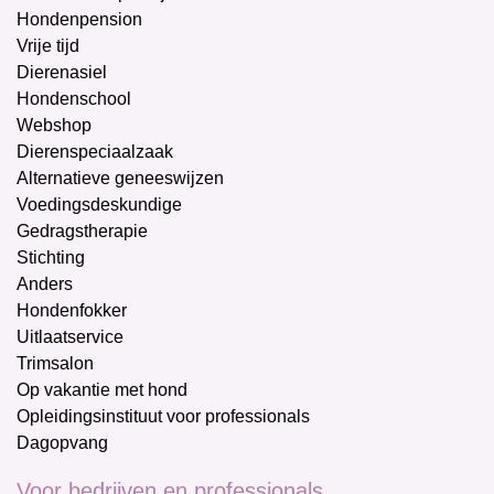
Hondenpension
Vrije tijd
Dierenasiel
Hondenschool
Webshop
Dierenspeciaalzaak
Alternatieve geneeswijzen
Voedingsdeskundige
Gedragstherapie
Stichting
Anders
Hondenfokker
Uitlaatservice
Trimsalon
Op vakantie met hond
Opleidingsinstituut voor professionals
Dagopvang
Voor bedrijven en professionals