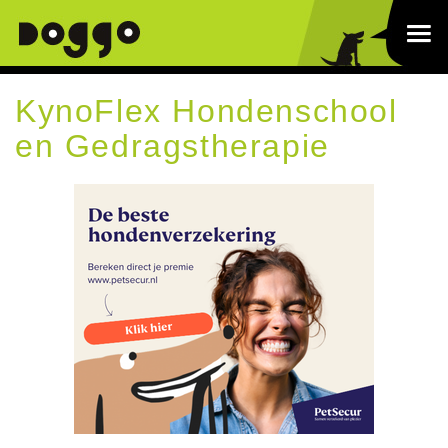
KynoFlex Hondenschool
en Gedragstherapie