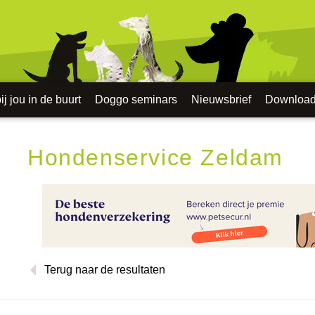
j jou in de buurt
Doggo seminars
Nieuwsbrief
Downloa
Hondenservice Zeldam
Terug naar de resultaten