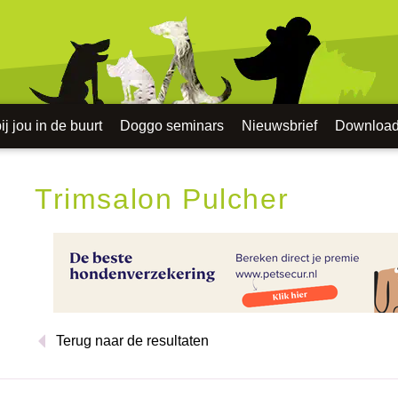
j jou in de buurt
Doggo seminars
Nieuwsbrief
Downloa
Trimsalon Pulcher
Terug naar de resultaten