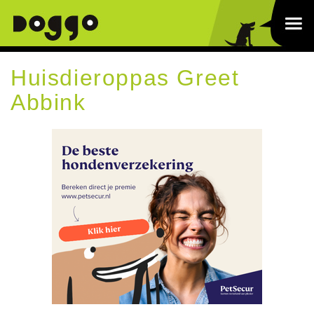
Huisdieroppas Greet
Abbink