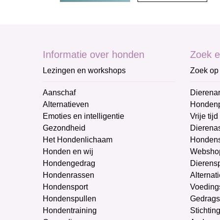
Informatie over honden
Zoek e
Lezingen en workshops
Zoek op 
Aanschaf
Dierenar
Alternatieven
Honden
Emoties en intelligentie
Vrije tijd
Gezondheid
Dierenas
Het Hondenlichaam
Hondens
Honden en wij
Websho
Hondengedrag
Dierens
Hondenrassen
Alternat
Hondensport
Voeding
Hondenspullen
Gedrags
Hondentraining
Stichtin