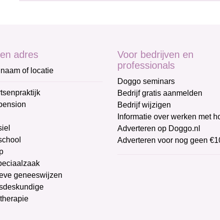
en adres
Voor bedrijven en
professionals
naam of locatie
Doggo seminars
tsenpraktijk
Bedrijf gratis aanmelden
pension
Bedrijf wijzigen
Informatie over werken met 
iel
Adverteren op Doggo.nl
chool
Adverteren voor nog geen €1
p
peciaalzaak
ieve geneeswijzen
sdeskundige
therapie
g