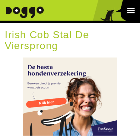
Irish Cob Stal De
Viersprong