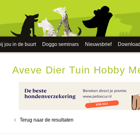
j jou in de buurt
Doggo seminars
Nieuwsbrief
Downloa
Aveve Dier Tuin Hobby M
Terug naar de resultaten