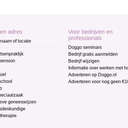
en adres
Voor bedrijven en
professionals
naam of locatie
Doggo seminars
tsenpraktijk
Bedrijf gratis aanmelden
pension
Bedrijf wijzigen
Informatie over werken met 
iel
Adverteren op Doggo.nl
chool
Adverteren voor nog geen €1
p
peciaalzaak
ieve geneeswijzen
sdeskundige
therapie
g