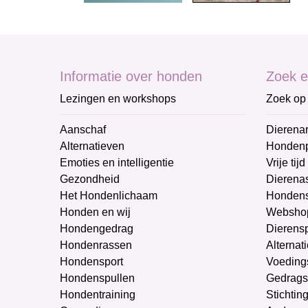
Informatie over honden
Zoek e
Lezingen en workshops
Zoek op 
Aanschaf
Dierenar
Alternatieven
Honden
Emoties en intelligentie
Vrije tijd
Gezondheid
Dierenas
Het Hondenlichaam
Hondens
Honden en wij
Websho
Hondengedrag
Dierens
Hondenrassen
Alternat
Hondensport
Voeding
Hondenspullen
Gedrags
Hondentraining
Stichtin