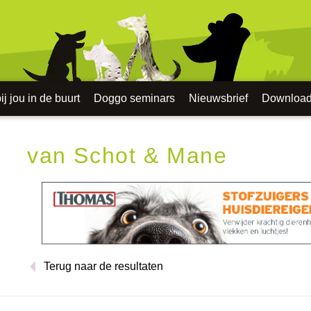
j jou in de buurt
Doggo seminars
Nieuwsbrief
Downloa
van Schot & Mane
Terug naar de resultaten