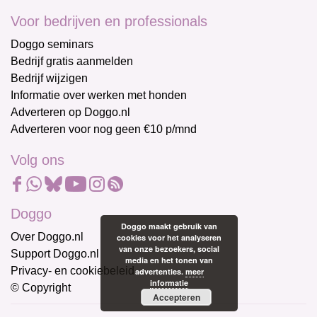
Voor bedrijven en professionals
Doggo seminars
Bedrijf gratis aanmelden
Bedrijf wijzigen
Informatie over werken met honden
Adverteren op Doggo.nl
Adverteren voor nog geen €10 p/mnd
Volg ons
Doggo
Doggo maakt gebruik van
Over Doggo.nl
cookies voor het analyseren
van onze bezoekers, social
Support Doggo.nl
media en het tonen van
Privacy- en cookiebeleid
advertenties.
meer
informatie
© Copyright
Accepteren