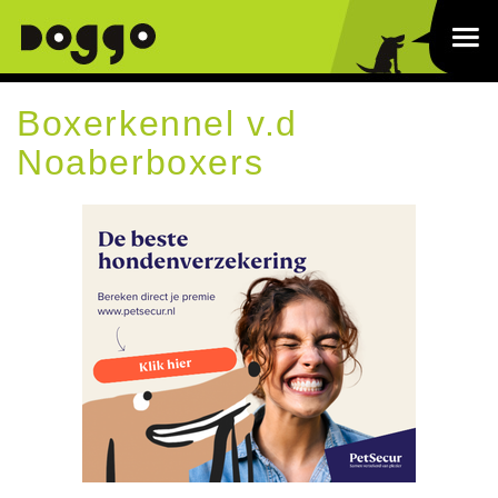
Boxerkennel v.d
Noaberboxers