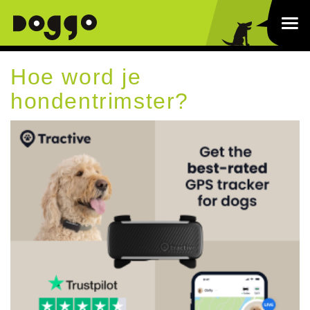
Hoe word je
hondentrimster?