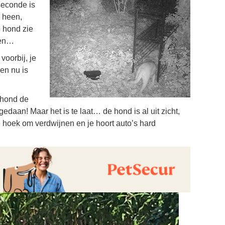
seconde is
e heen,
e hond zie
men…
voorbij, je
een nu is
 hond de
edaan! Maar het is te laat… de hond is al uit zicht,
 de hoek om verdwijnen en je hoort auto’s hard