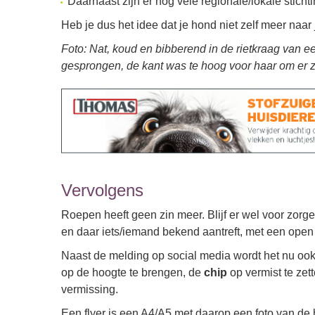
Daarnaast zijn er nog vele regionale/lokale stich
Heb je dus het idee dat je hond niet zelf meer naar 
Foto: Nat, koud en bibberend in de rietkraag van ee
gesprongen, de kant was te hoog voor haar om er z
Vervolgens
Roepen heeft geen zin meer. Blijf er wel voor zorg
en daar iets/iemand bekend aantreft, met een open 
Naast de melding op social media wordt het nu oo
op de hoogte te brengen, de
chip
op vermist te zet
vermissing.
Een flyer is een A4/A5 met daarop een foto van de