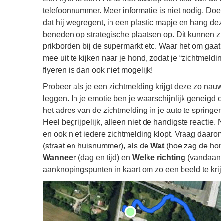
telefoonnummer. Meer informatie is niet nodig. Doe
dat hij wegregent, in een plastic mapje en hang de
beneden op strategische plaatsen op. Dit kunnen z
prikborden bij de supermarkt etc. Waar het om gaat 
mee uit te kijken naar je hond, zodat je “zichtmeldi
flyeren is dan ook niet mogelijk!
Probeer als je een zichtmelding krijgt deze zo nauw
leggen. In je emotie ben je waarschijnlijk geneigd o
het adres van de zichtmelding in je auto te springe
Heel begrijpelijk, alleen niet de handigste reactie.
en ook niet iedere zichtmelding klopt. Vraag daaro
(straat en huisnummer), als de
Wat
(hoe zag de hond
Wanneer
(dag en tijd) en
Welke richting
(vandaan 
aanknopingspunten in kaart om zo een beeld te kri