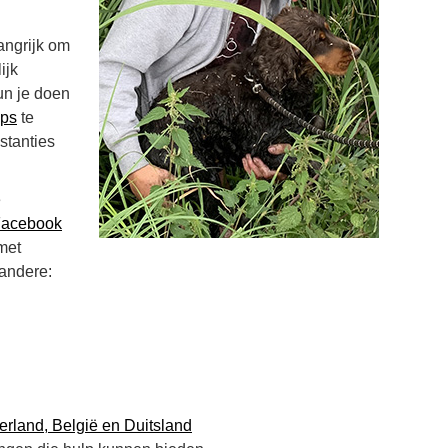
langrijk om
ijk
un je doen
pps
te
stanties
e
acebook
met
 andere:
erland, België en Duitsland