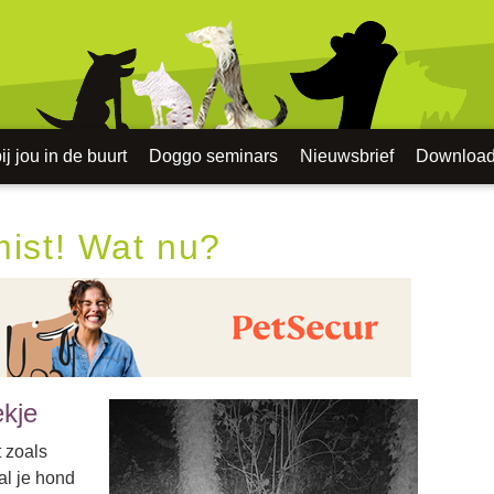
j jou in de buurt
Doggo seminars
Nieuwsbrief
Downloa
mist! Wat nu?
ekje
t zoals
al je hond