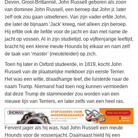
Devon, Groot-Brittannië, John Russell geboren als zoon
van dominee John Russell, een beroep dat John jr. later
zelf ook zou gaan uitoefenen. Van zijn vader erfde John,
die later de bijnaam ‘Jack’ kreeg, niet alleen zijn beroep.
Hij erfde ook de liefde voor de jacht en dan met name de
jacht op vossen. Al in zijn studietijd, op vijftienjarige leeftijd,
bracht hij een kleine meute Hounds bij elkaar en nam zelf
de taak van ‘master’ (meuteleider) op zich.
Toen hij later in Oxford studeerde, in 1819, kocht John
Russell van de plaatselijke melkboer zijn eerste Terrier.
Het was een witte, draadharige teef, die luisterde naar de
naam Trump. Niemand had toen nog kunnen vermoeden
dat deze Trump de stammoeder zou worden van een
nieuwe lijn van Terriers, en later zelfs van een heel ras.
Fervent jager als hij was, had John Russell een meute
Hounds voor de vossenjacht. Daarnaast hield hij een