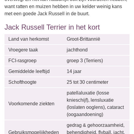
want ratten en muizen hebben in uw kelder weinig kans
met een goede Jack Russell in de buurt.
Jack Russell Terrier in het kort
Land van herkomst
Groot-Brittannië
Vroegere taak
jachthond
FCI-rasgroep
groep 3 (Terriers)
Gemiddelde leeftijd
14 jaar
Schofthoogte
25 tot 30 centimeter
patellaluxatie (losse
knieschijf), lensluxatie
Voorkomende ziekten
(loslaten ooglens), cataract
(oogaandoening)
gedrag & gehoorzaamheid,
Gebruiksmogelijkheden
behendigheid, flyball, jacht,