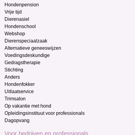
Hondenpension
Vrije tijd
Dierenasiel
Hondenschool
Webshop
Dierenspeciaalzaak
Alternatieve geneeswijzen
Voedingsdeskundige
Gedragstherapie
Stichting
Anders
Hondenfokker
Uitlaatservice
Trimsalon
Op vakantie met hond
Opleidingsinstituut voor professionals
Dagopvang
Voor bedrijven en professionals