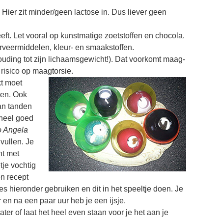
. Hier zit minder/geen lactose in. Dus liever geen
geeft. Let vooral op kunstmatige zoetstoffen en chocola.
erveermiddelen, kleur- en smaakstoffen.
houding tot zijn lichaamsgewicht!). Dat voorkomt maag-
risico op maagtorsie.
kt moet
den. Ook
an tanden
 heel goed
o
Angela
 vullen. Je
ht met
tje vochtig
n recept
s hieronder gebruiken en dit in het speeltje doen. Je
r en na een paar uur heb je een ijsje.
er of laat het heel even staan voor je het aan je