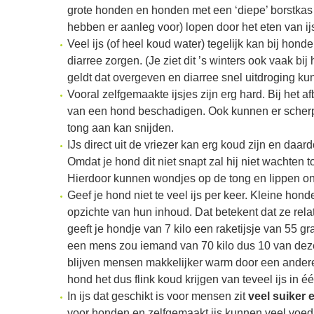
grote honden en honden met een ‘diepe’ borstkas
hebben er aanleg voor) lopen door het eten van ijs
Veel ijs (of heel koud water) tegelijk kan bij hond
diarree zorgen. (Je ziet dit ’s winters ook vaak bij
geldt dat overgeven en diarree snel uitdroging ku
Vooral zelfgemaakte ijsjes zijn erg hard. Bij het
van een hond beschadigen. Ook kunnen er scherpe
tong aan kan snijden.
IJs direct uit de vriezer kan erg koud zijn en daa
Omdat je hond dit niet snapt zal hij niet wachten t
Hierdoor kunnen wondjes op de tong en lippen on
Geef je hond niet te veel ijs per keer. Kleine ho
opzichte van hun inhoud. Dat betekent dat ze relati
geeft je hondje van 7 kilo een raketijsje van 55 gra
een mens zou iemand van 70 kilo dus 10 van deze 
blijven mensen makkelijker warm door een ander
hond het dus flink koud krijgen van teveel ijs in éé
In ijs dat geschikt is voor mensen zit
veel suiker e
voor honden en zelfgemaakt ijs kunnen veel voedi