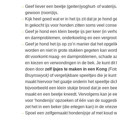
Geef liever een beetje (geiten)yoghurt- of waterijs
gewoon (room)ijs.
Kijk heel goed wat er in het ijs zit dat je je hond 
In gekocht ijs voor honden zitten soms veel cons
Geef je hond een klein beetje ijs per keer (in ver
en darmproblemen, onderkoeling en een vergroot 
Geef je hond het ijs op zo’n manier dat het opgeli
worden en niet in grote stukken gegeten kan wor
dit voorkomt maag- en darmproblemen, schade a
en kiezen en verwondingen in de bek. Je kunt dit
doen door
zelf ijsjes te maken in een Kong
(Fot
Bruynswyck
)
of vergelijkbare speeltjes die je kunt
maakt hiervoor het gaatje onderin het speeltje dic
bijvoorbeeld een klein stukje brood dat je een bee
maakt en een beetje kneedt. Vervolgens kan je ee
voor ‘hondenijs’ opzoeken of één van de suggestie
zet het in een beker (die ertegen kan) in de vrieze
Spoel een zelfgemaakt hondenijsje af met koud wat