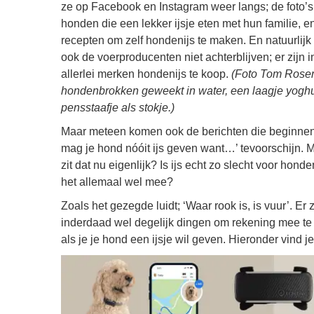
ze op Facebook en Instagram weer langs; de foto’s
honden die een lekker ijsje eten met hun familie, en
recepten om zelf hondenijs te maken. En natuurlij
ook de voerproducenten niet achterblijven; er zijn 
allerlei merken hondenijs te koop.
(Foto Tom Rose
hondenbrokken geweekt in water, een laagje yoghu
pensstaafje als stokje.)
Maar meteen komen ook de berichten die beginnen
mag je hond nóóit ijs geven want…’ tevoorschijn. 
zit dat nu eigenlijk? Is ijs echt zo slecht voor honden
het allemaal wel mee?
Zoals het gezegde luidt; ‘Waar rook is, is vuur’. Er 
inderdaad wel degelijk dingen om rekening mee t
als je je hond een ijsje wil geven. Hieronder vind je