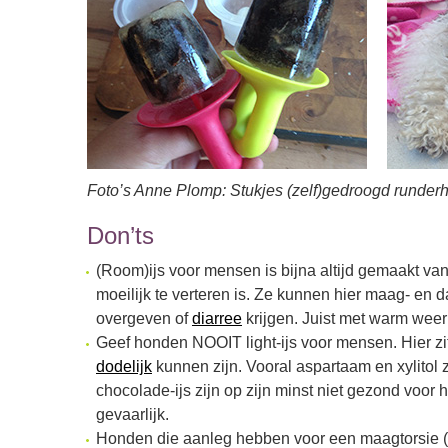
Foto’s Anne Plomp: Stukjes (zelf)gedroogd runderha
Don’ts
(Room)ijs voor mensen is bijna altijd gemaakt van
moeilijk te verteren is. Ze kunnen hier maag- en
overgeven of
diarree
krijgen. Juist met warm wee
Geef honden NOOIT light-ijs voor mensen. Hier zit
dodelijk
kunnen zijn. Vooral aspartaam en xylitol z
chocolade-ijs zijn op zijn minst niet gezond voor
gevaarlijk.
Honden die aanleg hebben voor een maagtorsie (