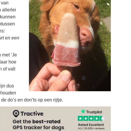
 van
 allerlei
k kunnen
intussen
ns:
rt en een
 met ‘Je
Maar hoe
 of valt
zijn dus
e houden
 de do’s en don’ts op een rijtje.