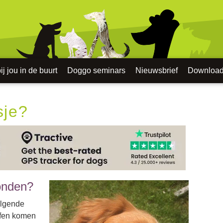
j jou in de buurt
Doggo seminars
Nieuwsbrief
Downloa
sje?
honden?
olgende
uffen komen