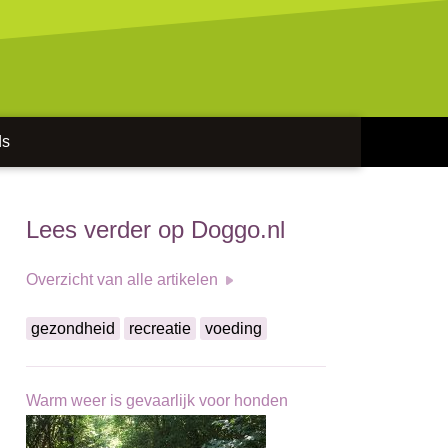
ds
Lees verder op Doggo.nl
Overzicht van alle artikelen
gezondheid
recreatie
voeding
Warm weer is gevaarlijk voor honden