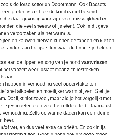
 zoals de Ierse setter en Dobermann. Ook Bassets
 een groter risico. Hoe dit komt is niet bekend.
en die daar gevoelig voor zijn, voor misselijkheid en
 honden die veel sneeuw of ijs eten). Ook in dit geval
nnen veroorzaken als het warm is.
 afbijten en kauwen hiervan kunnen de tanden en kiezen
 randen aan het ijs zitten waar de hond zijn bek en
rdoor aan de lippen en tong van je hond
vastvriezen
.
ot het vanzelf weer loslaat maar zich lostrekken.
tstaan.
nden hebben in verhouding veel oppervlakte ten
ef snel afkoelen en moeilijker warm blijven. Stel, je
m. Dat lijkt niet zoveel, maar als je het vergelijkt met
ijsjes moeten eten voor hetzelfde effect. Daarnaast
e verhouding. Zelfs op warme dagen kan een kleine
n keer.
n/of vet
, en dus veel extra calorieën. En ook in ijs
ngsstoffen zitten. Geef je hond ook om deze reden