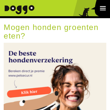
Mogen honden groenten
eten?