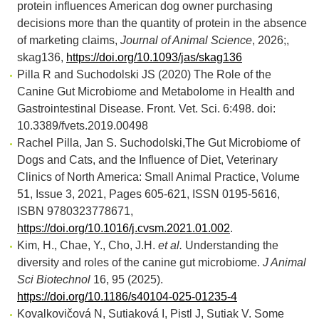
protein influences American dog owner purchasing
decisions more than the quantity of protein in the absence
of marketing claims,
Journal of Animal Science
, 2026;,
skag136,
https://doi.org/10.1093/jas/skag136
Pilla R and Suchodolski JS (2020) The Role of the
Canine Gut Microbiome and Metabolome in Health and
Gastrointestinal Disease. Front. Vet. Sci. 6:498. doi:
10.3389/fvets.2019.00498
Rachel Pilla, Jan S. Suchodolski,The Gut Microbiome of
Dogs and Cats, and the Influence of Diet, Veterinary
Clinics of North America: Small Animal Practice, Volume
51, Issue 3, 2021, Pages 605-621, ISSN 0195-5616,
ISBN 9780323778671,
https://doi.org/10.1016/j.cvsm.2021.01.002
.
Kim, H., Chae, Y., Cho, J.H.
et al.
Understanding the
diversity and roles of the canine gut microbiome.
J Animal
Sci Biotechnol
16, 95 (2025).
https://doi.org/10.1186/s40104-025-01235-4
Kovalkovičová N, Sutiaková I, Pistl J, Sutiak V. Some