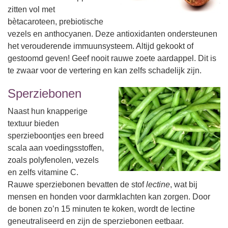
zitten vol met
bètacaroteen, prebiotische
vezels en anthocyanen. Deze antioxidanten ondersteunen
het verouderende immuunsysteem. Altijd gekookt of
gestoomd geven! Geef nooit rauwe zoete aardappel. Dit is
te zwaar voor de vertering en kan zelfs schadelijk zijn.
Sperziebonen
Naast hun knapperige
textuur bieden
sperzieboontjes een breed
scala aan voedingsstoffen,
zoals polyfenolen, vezels
en zelfs vitamine C.
Rauwe sperziebonen bevatten de stof
lectine
, wat bij
mensen en honden voor darmklachten kan zorgen. Door
de bonen zo’n 15 minuten te koken, wordt de lectine
geneutraliseerd en zijn de sperziebonen eetbaar.