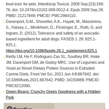
food toxic for pets. Interdiscip Toxicol. 2009 Sep;2(3):169-
76. doi: 10.2478/v10102-009-0012-4. Epub 2009 Sep 28.
PMID: 21217849; PMCID: PMC2984110.
Davenport, G.M., Shoveller, A.K., Hayek, M., Massimino,
S., Halsey, L., Minikhiem, D., Flickinger, E., Roth, G. and
Ingram, D. (2012), Tolerance and safety of an avocado-
based ingredient for adult dogs. FASEB J, 26: 825.1-
825.1.
https://doi.org/10.1096/fasebj.26.1_supplement.825.1
Reilly LM, He F, Rodriguez-Zas SL, Southey BR, Hoke
JM, Davenport GM, de Godoy MRC. Use of Legumes and
Yeast as Novel Dietary Protein Sources in Extruded
Canine Diets. Front Vet Sci. 2021 Jun 4;8:667642. doi:
10.3389/fvets.2021.667642. PMID: 34150888; PMCID:
PMC8212060.
Green Beans: Crunchy Green Goodness with a Hidden
Perk