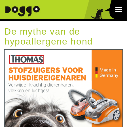
De mythe van de
hypoallergene hond