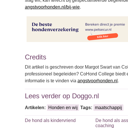
slag wil, kan terecht bij gespecialiseerde begeleide
angstvoorhonden.nl/bij-wie
.
Credits
Dit artikel is geschreven door Margot Swart van 
professioneel begeleiden? CoHond College biedt e
informatie is te vinden via
angstvoorhonden.nl
.
Lees verder op Doggo.nl
Artikelen:
Honden en wij
Tags:
maatschappij
De hond als kindervriend
De hond als assi
coaching