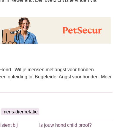
rs in Nederland. Een overzicht is te vinden via
CoHond. Wil je mensen met angst voor honden
en opleiding tot Begeleider Angst voor honden. Meer
mens-dier relatie
stent bij
Is jouw hond child proof?