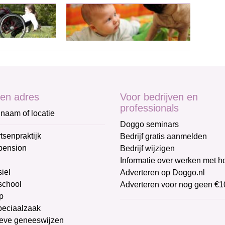
en adres
Voor bedrijven en
professionals
naam of locatie
Doggo seminars
tsenpraktijk
Bedrijf gratis aanmelden
pension
Bedrijf wijzigen
Informatie over werken met 
iel
Adverteren op Doggo.nl
chool
Adverteren voor nog geen €1
p
peciaalzaak
ieve geneeswijzen