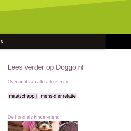
ds
Lees verder op Doggo.nl
Overzicht van alle artikelen
maatschappij
mens-dier relatie
De hond als kindervriend