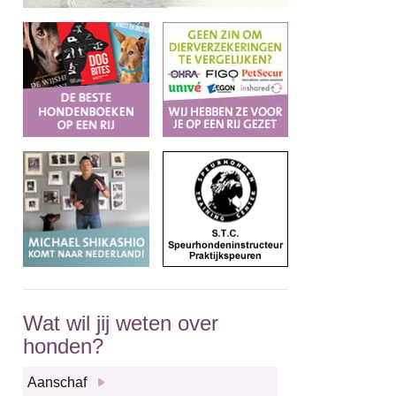
Wat wil jij weten over
honden?
Aanschaf