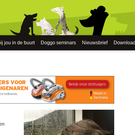
j jou in de buurt
Doggo seminars
Nieuwsbrief
Downloa
en