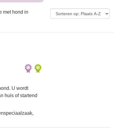
e met hond in
hond. U wordt
n huis of startend
enspeciaalzaak,