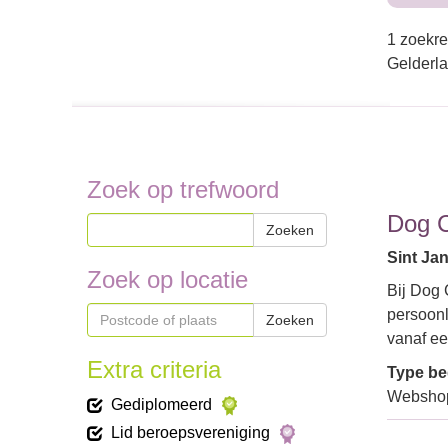
1 zoekre
Gelderl
Zoek op trefwoord
Dog C
Zoeken
Sint Jan
Zoek op locatie
Bij Dog 
persoonl
Zoeken
vanaf e
Extra criteria
Type bed
Webshop
Gediplomeerd
Lid beroepsvereniging