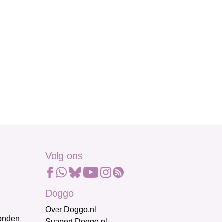
Volg ons
Doggo
Over Doggo.nl
honden
Support Doggo.nl