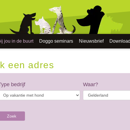
j jou in de buurt
Doggo seminars
Nieuwsbrief
Downloa
k een adres
Type bedrijf
Waar?
Zoek