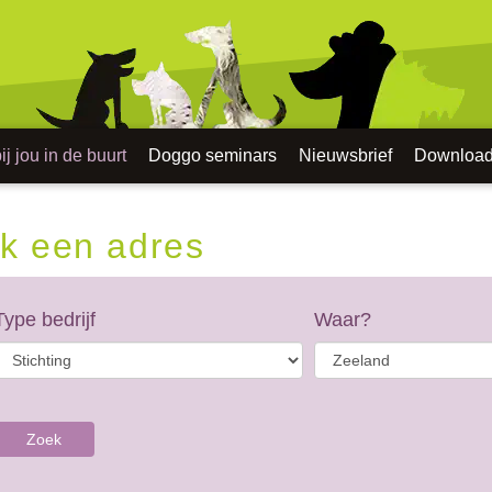
j jou in de buurt
Doggo seminars
Nieuwsbrief
Downloa
k een adres
Type bedrijf
Waar?
Zoek