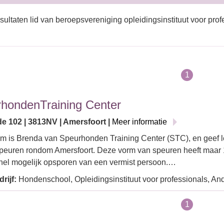
sultaten lid van beroepsvereniging opleidingsinstituut voor prof
1
hondenTraining Center
de 102 | 3813NV | Amersfoort |
Meer informatie
m is Brenda van Speurhonden Training Center (STC), en geef l
speuren rondom Amersfoort. Deze vorm van speuren heeft maar 
nel mogelijk opsporen van een vermist persoon.…
rijf:
Hondenschool, Opleidingsinstituut voor professionals, An
1