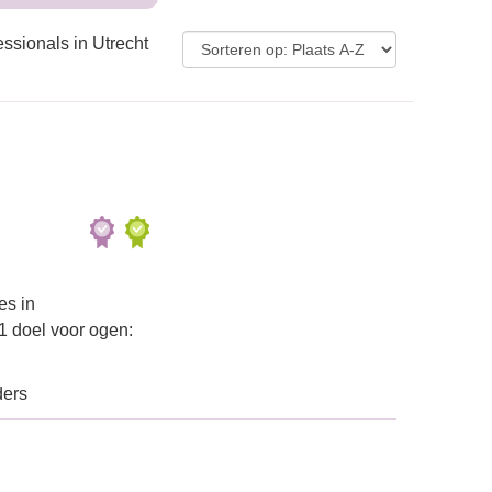
essionals in Utrecht
es in
1 doel voor ogen:
ders