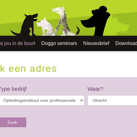
j jou in de buurt
Doggo seminars
Nieuwsbrief
Downloa
k een adres
Type bedrijf
Waar?
Zoek