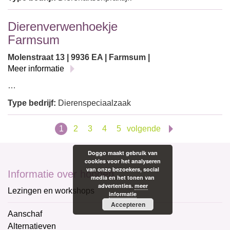
Dierenverwenhoekje
Farmsum
Molenstraat 13 | 9936 EA | Farmsum |
Meer informatie
…
Type bedrijf:
Dierenspeciaalzaak
1
2
3
4
5
volgende
Doggo maakt gebruik van
cookies voor het analyseren
van onze bezoekers, social
Informatie over honden
media en het tonen van
advertenties.
meer
Lezingen en workshops
informatie
Accepteren
Aanschaf
Alternatieven