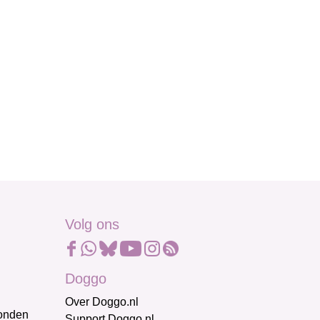
Volg ons
Doggo
Over Doggo.nl
honden
Support Doggo.nl