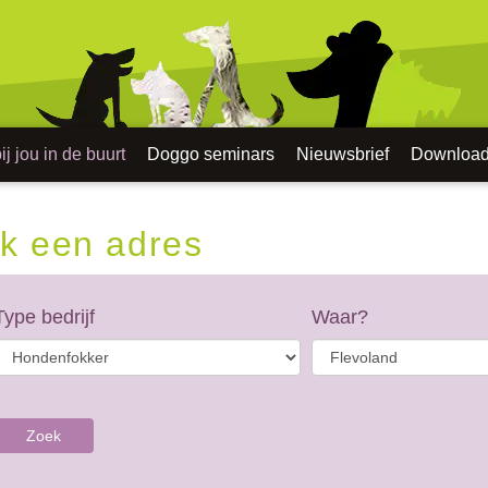
j jou in de buurt
Doggo seminars
Nieuwsbrief
Downloa
k een adres
Type bedrijf
Waar?
Zoek