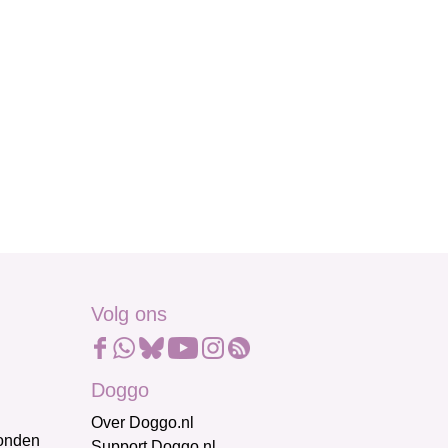
Volg ons
Doggo
Over Doggo.nl
honden
Support Doggo.nl