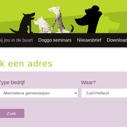
j jou in de buurt
Doggo seminars
Nieuwsbrief
Downloa
k een adres
Type bedrijf
Waar?
Zoek