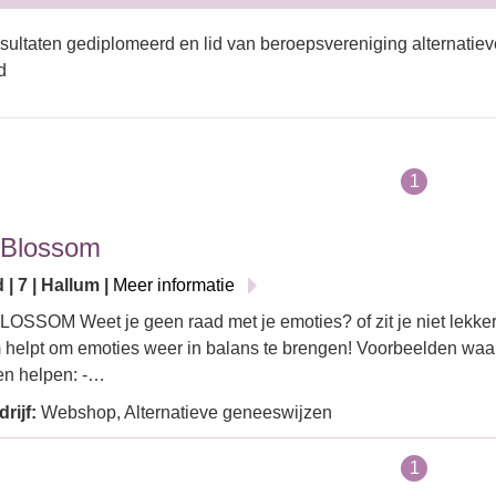
sultaten gediplomeerd en lid van beroepsvereniging alternatie
d
1
 Blossom
| 7 | Hallum |
Meer informatie
SSOM Weet je geen raad met je emoties? of zit je niet lekker 
 helpt om emoties weer in balans te brengen! Voorbeelden wa
en helpen: -…
rijf:
Webshop, Alternatieve geneeswijzen
1