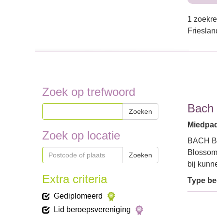
1 zoekre
Frieslan
Zoek op trefwoord
Bach
Zoeken
Miedpad 
Zoek op locatie
BACH BLO
Blossom
Zoeken
bij kunn
Extra criteria
Type bed
Gediplomeerd
Lid beroepsvereniging