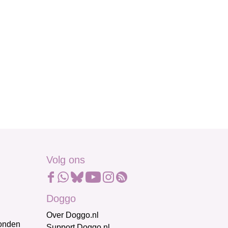
Volg ons
Doggo
Over Doggo.nl
honden
Support Doggo.nl