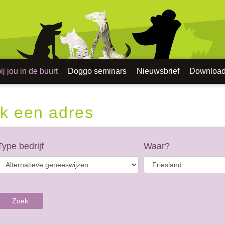
j jou in de buurt
Doggo seminars
Nieuwsbrief
Downloa
k een adres
Type bedrijf
Waar?
Zoek