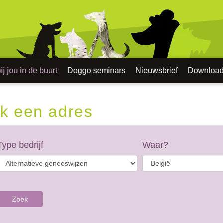
j jou in de buurt
Doggo seminars
Nieuwsbrief
Downloa
k een adres
Type bedrijf
Waar?
Zoek