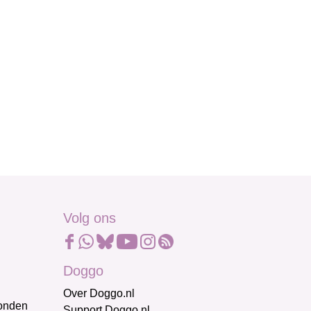
Volg ons
Doggo
Over Doggo.nl
honden
Support Doggo.nl